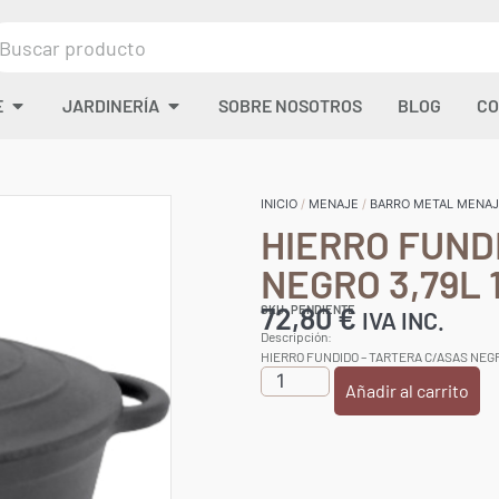
E
JARDINERÍA
SOBRE NOSOTROS
BLOG
CO
INICIO
/
MENAJE
/
BARRO METAL MENA
HIERRO FUND
NEGRO 3,79L 
72,80
€
SKU: PENDIENTE
IVA INC.
Descripción:
HIERRO FUNDIDO – TARTERA C/ASAS NEGR
Añadir al carrito