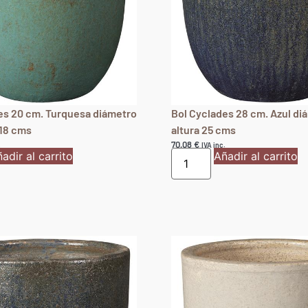
es 20 cm. Turquesa diámetro
Bol Cyclades 28 cm. Azul di
 18 cms
altura 25 cms
70,08
€
.
IVA inc.
adir al carrito
Añadir al carrito