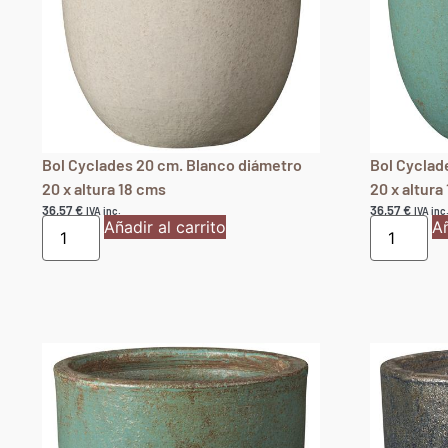
Bol Cyclades 20 cm. Blanco diámetro
Bol Cyclad
20 x altura 18 cms
20 x altura
36,57
€
36,57
€
IVA inc.
IVA inc
Añadir al carrito
Añ