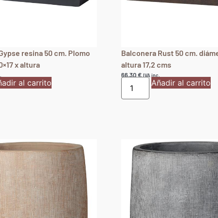
Gypse resina 50 cm. Plomo
Balconera Rust 50 cm. diáme
×17 x altura
altura 17,2 cms
66,30
€
.
IVA inc.
adir al carrito
Añadir al carrito