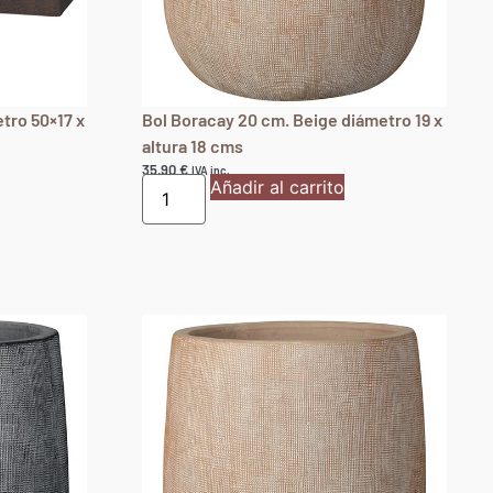
tro 50×17 x
Bol Boracay 20 cm. Beige diámetro 19 x
altura 18 cms
35,90
€
IVA inc.
Añadir al carrito