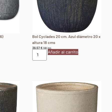
6)
Bol Cyclades 20 cm. Azul diámetro 20 x
altura 18 cms
36,57
€
IVA inc.
Añadir al carrito