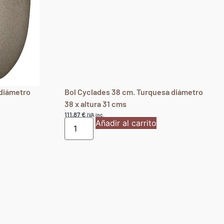
 diámetro
Bol Cyclades 38 cm. Turquesa diámetro
38 x altura 31 cms
111,87
€
IVA inc.
Añadir al carrito