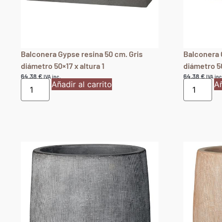
Balconera Gypse resina 50 cm. Gris
Balconera 
diámetro 50×17 x altura 1
diámetro 50
64,38
€
64,38
€
IVA inc.
IVA inc
Añadir al carrito
Añ