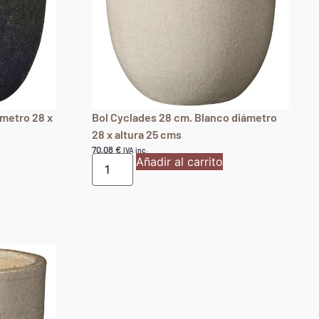
ámetro 28 x
Bol Cyclades 28 cm. Blanco diámetro
28 x altura 25 cms
70,08
€
IVA inc.
Añadir al carrito