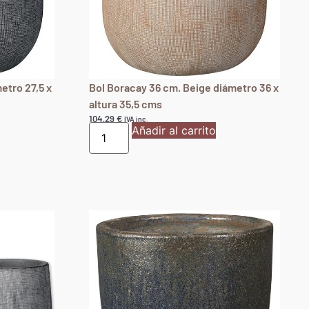
etro 27,5 x
Bol Boracay 36 cm. Beige diámetro 36 x
altura 35,5 cms
104,29
€
IVA inc.
Añadir al carrito