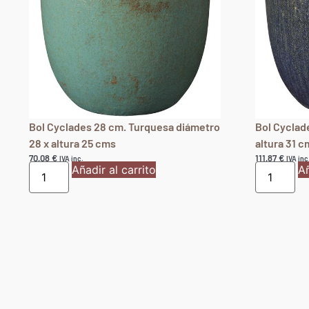
Bol Cyclades 28 cm. Turquesa diámetro
Bol Cyclad
28 x altura 25 cms
altura 31 c
70,08
€
111,87
€
IVA inc.
IVA inc
Añadir al carrito
Añ