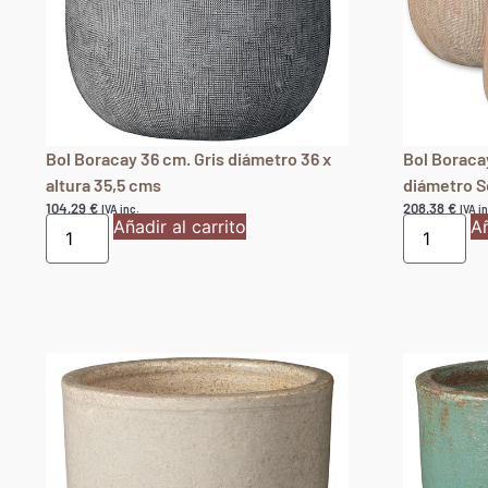
Bol Boracay 36 cm. Gris diámetro 36 x
Bol Boraca
altura 35,5 cms
diámetro S
104,29
€
208,38
€
IVA inc.
IVA in
Añadir al carrito
Añ