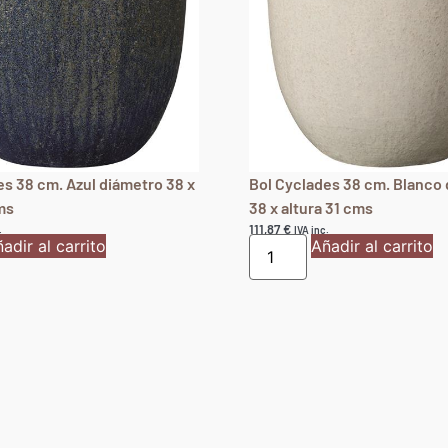
es 38 cm. Azul diámetro 38 x
Bol Cyclades 38 cm. Blanco
ms
38 x altura 31 cms
111,87
€
.
IVA inc.
adir al carrito
Añadir al carrito