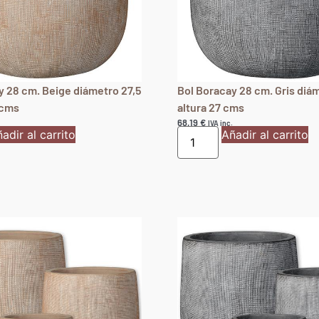
y 28 cm. Beige diámetro 27,5
Bol Boracay 28 cm. Gris diám
 cms
altura 27 cms
68,19
€
IVA inc.
adir al carrito
Añadir al carrito