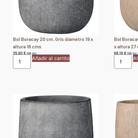
Bol Boracay 20 cm. Gris diámetro 19 x
Bol Boraca
altura 18 cms
x altura 27
35,90
€
68,19
€
IVA inc.
IVA inc.
Añadir al carrito
Añ