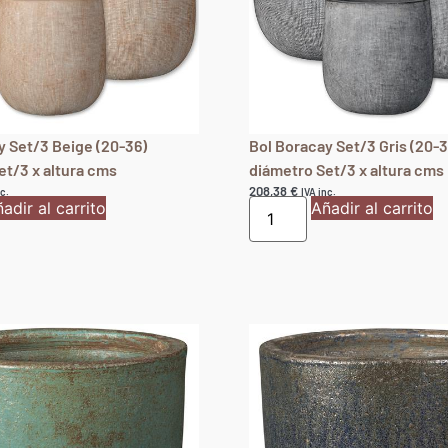
y Set/3 Beige (20-36)
Bol Boracay Set/3 Gris (20-3
et/3 x altura cms
diámetro Set/3 x altura cms
208,38
€
c.
IVA inc.
adir al carrito
Añadir al carrito