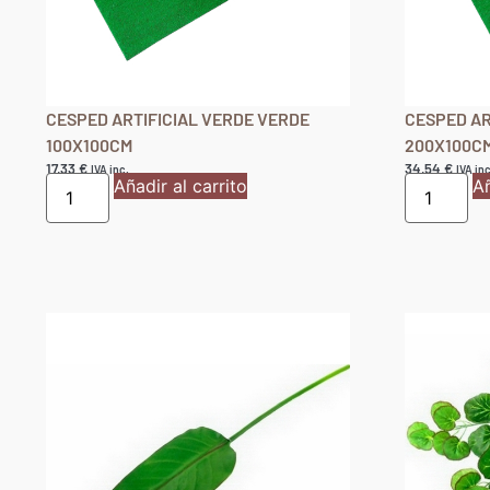
CESPED ARTIFICIAL VERDE VERDE
CESPED AR
100X100CM
200X100C
17,33
€
34,54
€
IVA inc.
IVA inc
Añadir al carrito
Añ