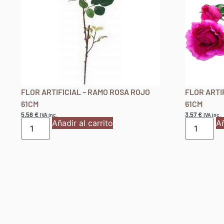
FLOR ARTIFICIAL – RAMO ROSA ROJO
FLOR ARTI
61CM
61CM
5,58
€
3,57
€
IVA inc.
IVA inc.
Añadir al carrito
Añ