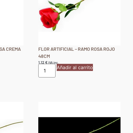
OSA CREMA
FLOR ARTIFICIAL – RAMO ROSA ROJO
48CM
1,12
€
IVA inc.
Añadir al carrito