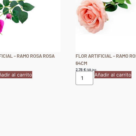
FICIAL – RAMO ROSA ROSA
FLOR ARTIFICIAL – RAMO R
64CM
2,78
€
IVA inc.
adir al carrito
Añadir al carrito