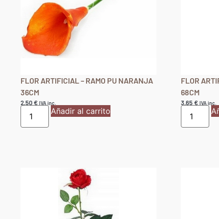
FLOR ARTIFICIAL – RAMO PU NARANJA
FLOR ARTIF
36CM
68CM
2,50
€
3,65
€
IVA inc.
IVA inc.
Añadir al carrito
Añ