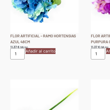
FLOR ARTIFICIAL – RAMO HORTENSIAS
FLOR ARTI
AZUL 48CM
PURPURA 
11,37
€
11,37
€
IVA inc.
IVA inc.
Añadir al carrito
Añ