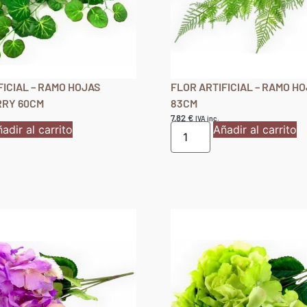
FICIAL – RAMO HOJAS
FLOR ARTIFICIAL – RAMO H
RY 60CM
83CM
7,82
€
IVA inc.
adir al carrito
Añadir al carrito