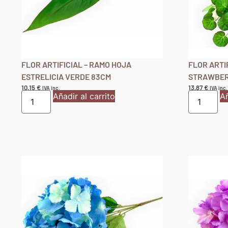
FLOR ARTIFICIAL – RAMO HOJA
FLOR ARTI
ESTRELICIA VERDE 83CM
STRAWBER
10,15
€
13,87
€
IVA inc.
IVA inc.
Añadir al carrito
Añ