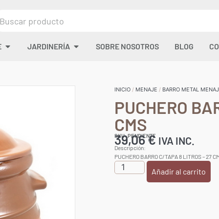
E
JARDINERÍA
SOBRE NOSOTROS
BLOG
CO
INICIO
/
MENAJE
/
BARRO METAL MENA
PUCHERO BARR
CMS
39,06
€
SKU: PENDIENTE
IVA INC.
Descripción:
PUCHERO BARRO C/TAPA 8 LITROS – 27 C
Añadir al carrito