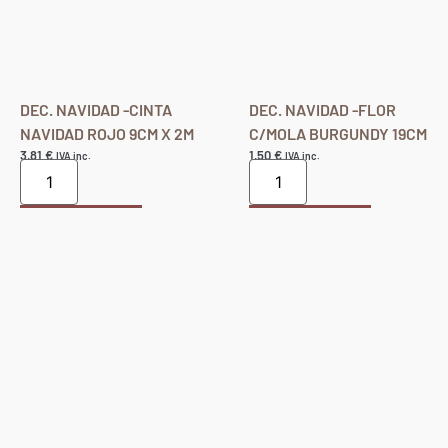
DEC. NAVIDAD -CINTA
DEC. NAVIDAD -FLOR
NAVIDAD ROJO 9CM X 2M
C/MOLA BURGUNDY 19CM
3,81
€
1,50
€
IVA inc.
IVA inc.
Añadir al carrito
Añadir al carrito