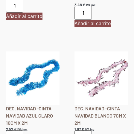
3,48
€
IVA inc.
Añadir al carrito
Añadir al carrito
DEC. NAVIDAD -CINTA
DEC. NAVIDAD -CINTA
NAVIDAD AZUL CLARO
NAVIDAD BLANCO 7CM X
10CM X 2M
2M
2,52
€
1,67
€
IVA inc.
IVA inc.