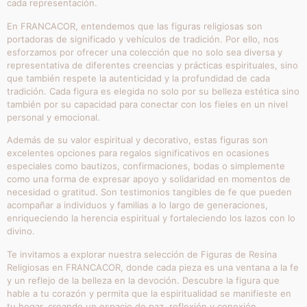
MARFINITE – MARIA
MARFINITE – Nª. SRA. DOS
AUXILIADORA REF. 8506 –
NAVEGANTES COLOR
20 CMS
20CM
23,08
€
IVA inc.
32,15
€
IVA inc.
Añadir al carrito