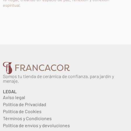
Añadir al carrito
MARFINITE – NUESTRA
MARFINITE – NUESTRA
SEÑORA CONCEPCION
SEÑORA DE FATIMA 20CM
13,65
€
B/ORO Nº 3648 22 CMS
IVA inc.
20,42
€
IVA inc.
Añadir al carrito