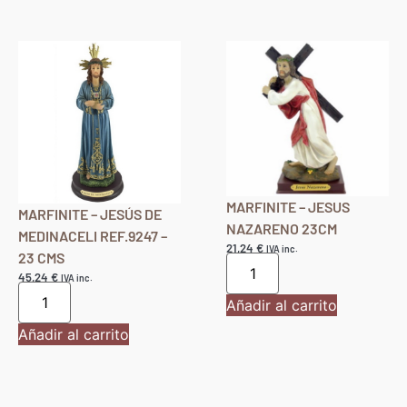
Añadir al carrito
Añadir al carrito
MARFINITE – JESUS
MARFINITE – JESÚS DE
NAZARENO 23CM
MEDINACELI REF.9247 –
21,24
€
IVA inc.
23 CMS
45,24
€
IVA inc.