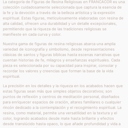
Añadir al carrito
Añadir al carrito
MARFINITE – MADRE
MARFINITE – MARIA
TERESA 20CM
AUXILIADORA 20CM
13,57
€
25,18
€
IVA inc.
IVA inc.
Añadir al carrito
Añadir al carrito