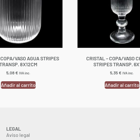
– COPA/VASO AGUA STRIPES
CRISTAL – COPA/VASO 
TRANSP. 8X12CM
STRIPES TRANSP. 6
5,08
€
5,35
€
IVA inc.
IVA inc.
Añadir al carrito
Añadir al carrito
LEGAL
Aviso legal