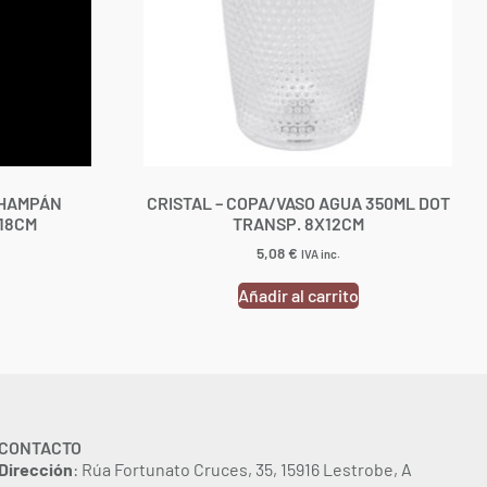
CHAMPÁN
CRISTAL – COPA/VASO AGUA 350ML DOT
X18CM
TRANSP. 8X12CM
5,08
€
IVA inc.
Añadir al carrito
CONTACTO
Dirección
: Rúa Fortunato Cruces, 35, 15916 Lestrobe, A