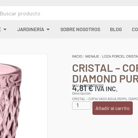
E
JARDINERÍA
SOBRE NOSOTROS
BLOG
CO
INICIO
/
MENAJE
/
LOZA PORCEL CRISTA
CRISTAL – C
DIAMOND PU
4,81
€
SKU:84350137361100
IVA INC.
Descripción:
CRISTAL – COPA/VASO AGUA 250ML DIA
Añadir al carrito