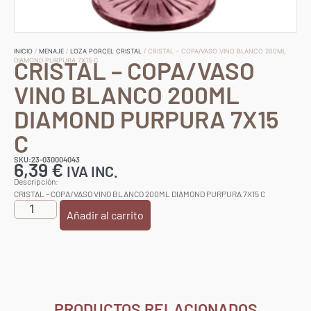
INICIO
/
MENAJE
/
LOZA PORCEL CRISTAL
/ CRISTAL – COPA/VASO VINO BLANCO 200ML
CRISTAL – COPA/VASO
DIAMOND PURPURA 7X15 C
VINO BLANCO 200ML
DIAMOND PURPURA 7X15
C
SKU:23-030004043
6,39
€
IVA INC.
Descripción:
CRISTAL – COPA/VASO VINO BLANCO 200ML DIAMOND PURPURA 7X15 C
Añadir al carrito
PRODUCTOS RELACIONADOS