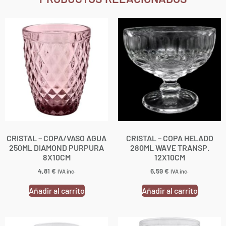
CRISTAL – COPA/VASO AGUA
CRISTAL – COPA HELADO
250ML DIAMOND PURPURA
280ML WAVE TRANSP.
8X10CM
12X10CM
4,81
€
6,59
€
IVA inc.
IVA inc.
Añadir al carrito
Añadir al carrito