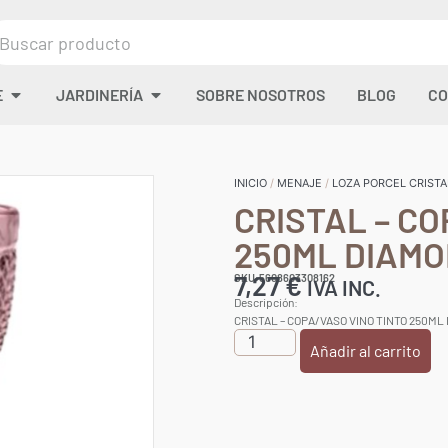
E
JARDINERÍA
SOBRE NOSOTROS
BLOG
CO
INICIO
/
MENAJE
/
LOZA PORCEL CRISTA
CRISTAL – CO
250ML DIAMO
7,27
€
SKU:5608603308162
IVA INC.
Descripción:
CRISTAL – COPA/VASO VINO TINTO 250M
Añadir al carrito