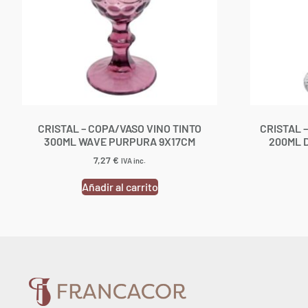
CRISTAL – COPA/VASO VINO TINTO
CRISTAL 
300ML WAVE PURPURA 9X17CM
200ML 
7,27
€
IVA inc.
Añadir al carrito