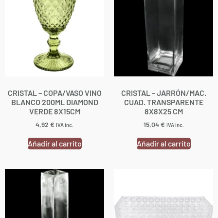
CRISTAL – COPA/VASO VINO
CRISTAL – JARRÓN/MAC.
BLANCO 200ML DIAMOND
CUAD. TRANSPARENTE
VERDE 8X15CM
8X8X25 CM
4,92
€
15,04
€
IVA inc.
IVA inc.
Añadir al carrito
Añadir al carrito