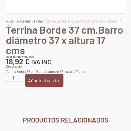
INICIO
/
JARDINERÍA
/
BARRO
/ TERRINA BORDE 37 CM.BARRO DIÁMETRO 37 X ALTURA 17
Terrina Borde 37 cm.Barro
CMS
diámetro 37 x altura 17
cms
SKU:0726232073505
18,92
€
IVA INC.
Descripción:
Terrina Borde 37 cm.Barro diámetro 37 x altura 17 cms
Añadir al carrito
PRODUCTOS RELACIONADOS