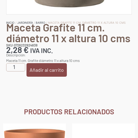
Maceta Grafite 11 cm.
INICIO
/
JARDINERÍA
/
BARRO
/ MACETA GRAFITE 11 CM. DIÁMETRO 11 X ALTURA 10 CMS
diámetro 11 x altura 10 cms
SKU:0726232924838
2,28
€
IVA INC.
Descripción:
Maceta 11 cm. Grafite diámetro 11 x altura 10 cms
Añadir al carrito
PRODUCTOS RELACIONADOS