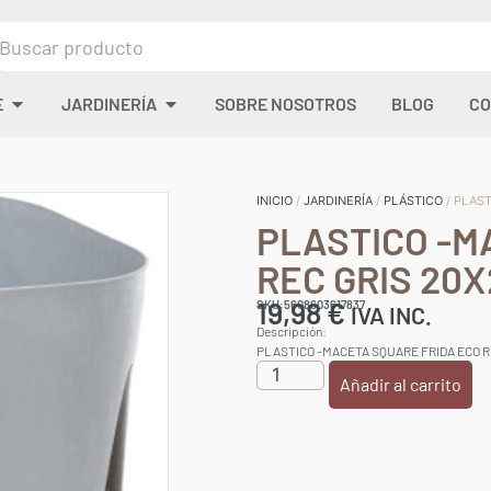
E
JARDINERÍA
SOBRE NOSOTROS
BLOG
CO
INICIO
/
JARDINERÍA
/
PLÁSTICO
/ PLAS
PLASTICO -M
REC GRIS 20
19,98
€
SKU:5608603617837
IVA INC.
Descripción:
PLASTICO -MACETA SQUARE FRIDA ECO R
Añadir al carrito