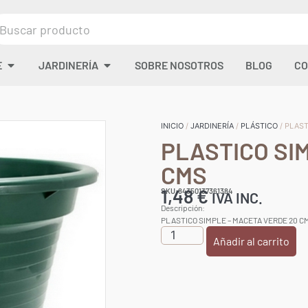
E
JARDINERÍA
SOBRE NOSOTROS
BLOG
CO
INICIO
/
JARDINERÍA
/
PLÁSTICO
/ PLAS
PLASTICO SI
CMS
1,48
€
SKU:84350137361384
IVA INC.
Descripción:
PLASTICO SIMPLE – MACETA VERDE 20 C
Añadir al carrito