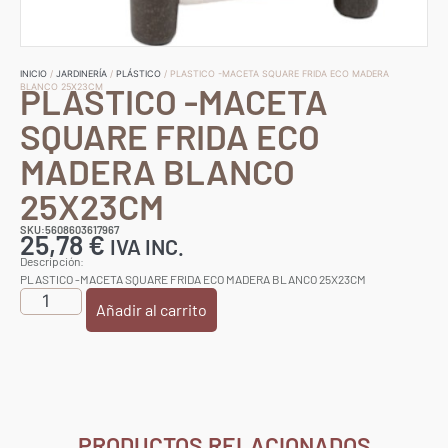
INICIO
/
JARDINERÍA
/
PLÁSTICO
/ PLASTICO -MACETA SQUARE FRIDA ECO MADERA
PLASTICO -MACETA
BLANCO 25X23CM
SQUARE FRIDA ECO
MADERA BLANCO
25X23CM
SKU:5608603617967
25,78
€
IVA INC.
Descripción:
PLASTICO -MACETA SQUARE FRIDA ECO MADERA BLANCO 25X23CM
Añadir al carrito
PRODUCTOS RELACIONADOS