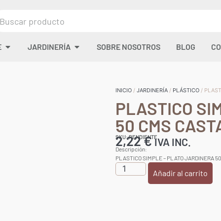
E
JARDINERÍA
SOBRE NOSOTROS
BLOG
CO
INICIO
/
JARDINERÍA
/
PLÁSTICO
/ PLAS
PLASTICO SI
50 CMS CAS
2,22
€
SKU: PENDIENTE
IVA INC.
Descripción:
PLASTICO SIMPLE – PLATO JARDINERA 
Añadir al carrito