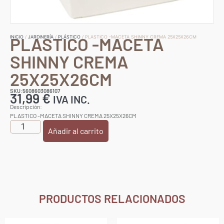
PLASTICO -MACETA
INICIO
/
JARDINERÍA
/
PLÁSTICO
/ PLASTICO -MACETA SHINNY CREMA 25X25X26CM
SHINNY CREMA
25X25X26CM
SKU:5608603086107
31,99
€
IVA INC.
Descripción:
PLASTICO -MACETA SHINNY CREMA 25X25X26CM
Añadir al carrito
PRODUCTOS RELACIONADOS