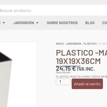
E
JARDINERÍA
SOBRE NOSOTROS
BLOG
CO
INICIO
/
JARDINERÍA
/
PLÁSTICO
/ PLAS
PLASTICO -M
19X19X36CM
24,15
€
SKU:5608603096342
IVA INC.
Descripción:
PLASTICO -MACETA SHINNY CREMA 19X1
Añadir al carrito