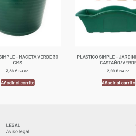
SIMPLE – MACETA VERDE 30
PLASTICO SIMPLE – JARDIN
CMS
CASTAÑO/VERD
3,84
€
2,99
€
IVA inc.
IVA inc.
Añadir al carrito
Añadir al carrito
LEGAL
Aviso legal