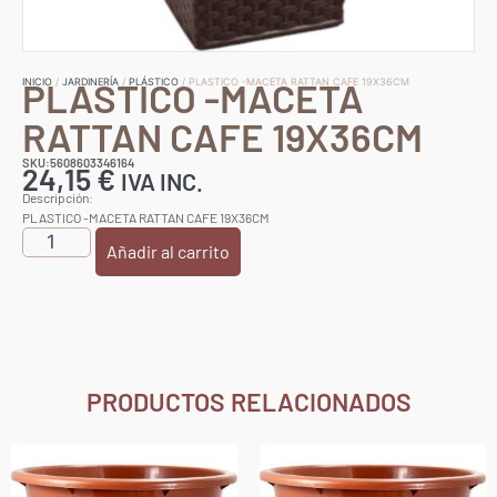
PLASTICO -MACETA
INICIO
/
JARDINERÍA
/
PLÁSTICO
/ PLASTICO -MACETA RATTAN CAFE 19X36CM
RATTAN CAFE 19X36CM
SKU:5608603346164
24,15
€
IVA INC.
Descripción:
PLASTICO -MACETA RATTAN CAFE 19X36CM
Añadir al carrito
PRODUCTOS RELACIONADOS