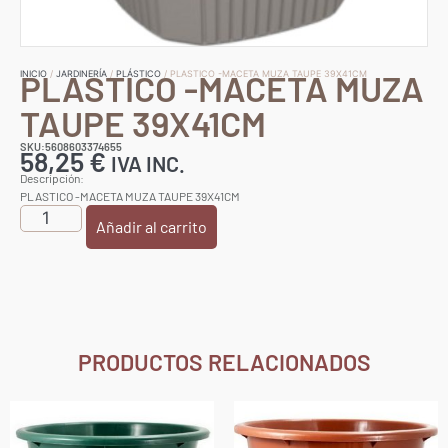
PLASTICO -MACETA MUZA
INICIO
/
JARDINERÍA
/
PLÁSTICO
/ PLASTICO -MACETA MUZA TAUPE 39X41CM
TAUPE 39X41CM
SKU:5608603374655
58,25
€
IVA INC.
Descripción:
PLASTICO -MACETA MUZA TAUPE 39X41CM
Añadir al carrito
PRODUCTOS RELACIONADOS