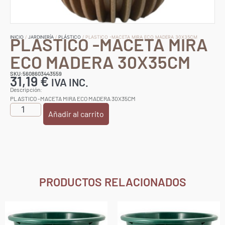
PLASTICO -MACETA MIRA
INICIO
/
JARDINERÍA
/
PLÁSTICO
/ PLASTICO -MACETA MIRA ECO MADERA 30X35CM
ECO MADERA 30X35CM
SKU:5608603443559
31,19
€
IVA INC.
Descripción:
PLASTICO -MACETA MIRA ECO MADERA 30X35CM
Añadir al carrito
PRODUCTOS RELACIONADOS