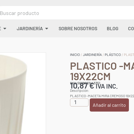
E
JARDINERÍA
SOBRE NOSOTROS
BLOG
CO
INICIO
/
JARDINERÍA
/
PLÁSTICO
/ PLAS
PLASTICO -M
19X22CM
10,87
€
SKU:5608603443351
IVA INC.
Descripción:
PLASTICO -MACETA MIRA CREMOSO 19X2
Añadir al carrito