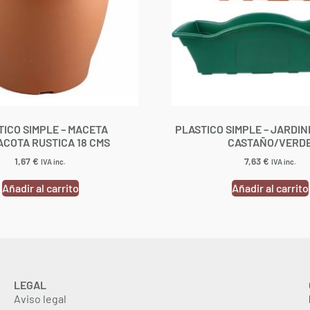
TICO SIMPLE – MACETA
PLASTICO SIMPLE – JARDIN
COTA RUSTICA 18 CMS
CASTAÑO/VERD
1,67
€
7,63
€
IVA inc.
IVA inc.
Añadir al carrito
Añadir al carrito
LEGAL
Aviso legal