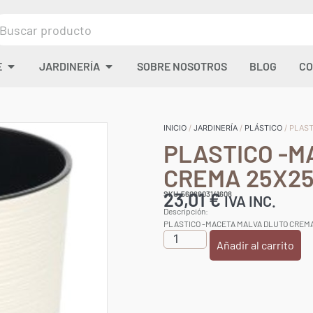
E
JARDINERÍA
SOBRE NOSOTROS
BLOG
CO
INICIO
/
JARDINERÍA
/
PLÁSTICO
/ PLAS
PLASTICO -M
CREMA 25X2
23,01
€
SKU:5608603141608
IVA INC.
Descripción:
PLASTICO -MACETA MALVA DLUTO CREM
Añadir al carrito