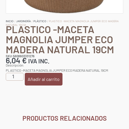
INICIO
/
JARDINERÍA
/
PLÁSTICO
/ PLASTICO -MACETA MAGNOLIA JUMPER ECO MADERA
PLASTICO -MACETA
NATURAL 19CM
MAGNOLIA JUMPER ECO
MADERA NATURAL 19CM
SKU:5608603331276
6,04
€
IVA INC.
Descripción:
PLASTICO -MACETA MAGNOLIA JUMPER ECO MADERA NATURAL 19CM
Añadir al carrito
PRODUCTOS RELACIONADOS