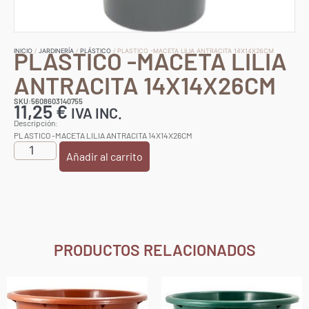
PLASTICO -MACETA LILIA
INICIO
/
JARDINERÍA
/
PLÁSTICO
/ PLASTICO -MACETA LILIA ANTRACITA 14X14X26CM
ANTRACITA 14X14X26CM
SKU:5608603140755
11,25
€
IVA INC.
Descripción:
PLASTICO -MACETA LILIA ANTRACITA 14X14X26CM
Añadir al carrito
PRODUCTOS RELACIONADOS