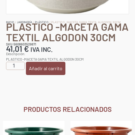
PLASTICO -MACETA GAMA
INICIO
/
JARDINERÍA
/
PLÁSTICO
/ PLASTICO -MACETA GAMA TEXTIL ALGODON 30CM
TEXTIL ALGODON 30CM
SKU:5608603529871
41,01
€
IVA INC.
Descripción:
PLASTICO -MACETA GAMA TEXTIL ALGODON 30CM
Añadir al carrito
PRODUCTOS RELACIONADOS