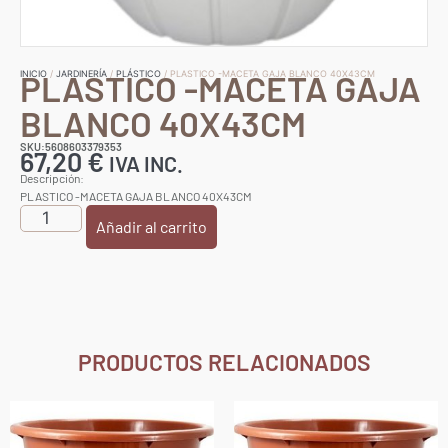
PLASTICO -MACETA GAJA
INICIO
/
JARDINERÍA
/
PLÁSTICO
/ PLASTICO -MACETA GAJA BLANCO 40X43CM
BLANCO 40X43CM
SKU:5608603379353
67,20
€
IVA INC.
Descripción:
PLASTICO -MACETA GAJA BLANCO 40X43CM
Añadir al carrito
PRODUCTOS RELACIONADOS