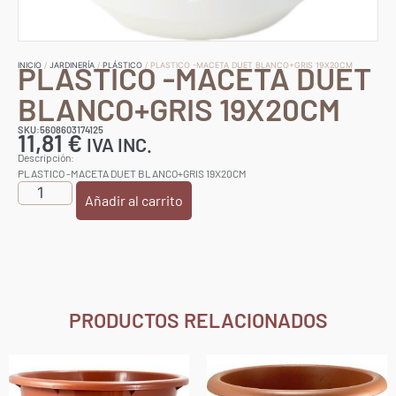
PLASTICO -MACETA DUET
INICIO
/
JARDINERÍA
/
PLÁSTICO
/ PLASTICO -MACETA DUET BLANCO+GRIS 19X20CM
BLANCO+GRIS 19X20CM
SKU:5608603174125
11,81
€
IVA INC.
Descripción:
PLASTICO -MACETA DUET BLANCO+GRIS 19X20CM
Añadir al carrito
PRODUCTOS RELACIONADOS