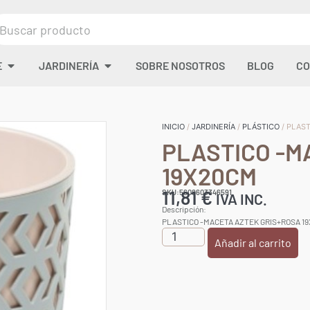
E
JARDINERÍA
SOBRE NOSOTROS
BLOG
CO
INICIO
/
JARDINERÍA
/
PLÁSTICO
/ PLAS
PLASTICO -M
19X20CM
11,81
€
SKU:5608603346591
IVA INC.
Descripción:
PLASTICO -MACETA AZTEK GRIS+ROSA 1
Añadir al carrito