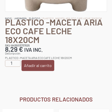
PLASTICO -MACETA ARIA
INICIO
/
JARDINERÍA
/
PLÁSTICO
/ PLASTICO -MACETA ARIA ECO CAFE LECHE 18X20CM
ECO CAFE LECHE
18X20CM
SKU:8435013737025
8,29
€
IVA INC.
Descripción:
PLASTICO -MACETA ARIA ECO CAFE LECHE 18X20CM
Añadir al carrito
PRODUCTOS RELACIONADOS