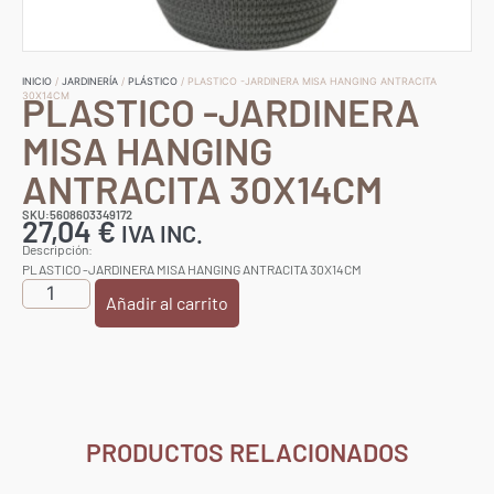
INICIO
/
JARDINERÍA
/
PLÁSTICO
/ PLASTICO -JARDINERA MISA HANGING ANTRACITA
PLASTICO -JARDINERA
30X14CM
MISA HANGING
ANTRACITA 30X14CM
SKU:5608603349172
27,04
€
IVA INC.
Descripción:
PLASTICO -JARDINERA MISA HANGING ANTRACITA 30X14CM
Añadir al carrito
PRODUCTOS RELACIONADOS