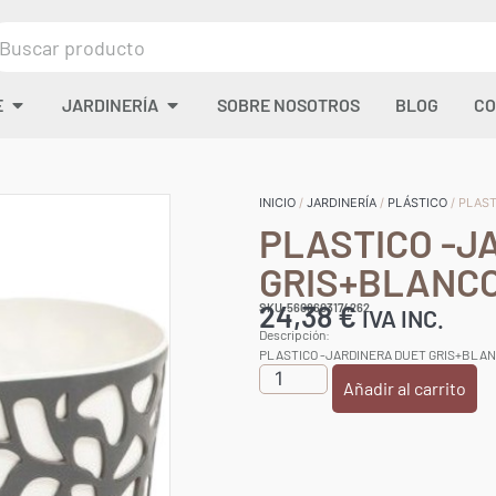
E
JARDINERÍA
SOBRE NOSOTROS
BLOG
CO
INICIO
/
JARDINERÍA
/
PLÁSTICO
/ PLAS
PLASTICO -J
GRIS+BLANCO
24,38
€
SKU:5608603174262
IVA INC.
Descripción:
PLASTICO -JARDINERA DUET GRIS+BLA
Añadir al carrito