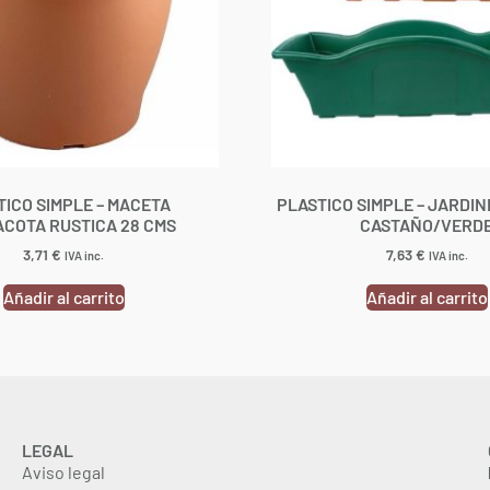
TICO SIMPLE – MACETA
PLASTICO SIMPLE – JARDIN
COTA RUSTICA 28 CMS
CASTAÑO/VERD
3,71
€
7,63
€
IVA inc.
IVA inc.
Añadir al carrito
Añadir al carrito
LEGAL
Aviso legal