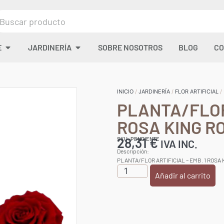
E
JARDINERÍA
SOBRE NOSOTROS
BLOG
CO
INICIO
/
JARDINERÍA
/
FLOR ARTIFICIAL
/
PLANTA/FLOR 
ROSA KING R
28,31
€
SKU: PENDIENTE
IVA INC.
Descripción:
PLANTA/FLOR ARTIFICIAL – EMB. 1 ROSA 
Añadir al carrito