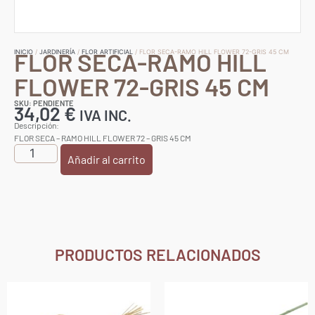
FLOR SECA-RAMO HILL
INICIO
/
JARDINERÍA
/
FLOR ARTIFICIAL
/ FLOR SECA-RAMO HILL FLOWER 72-GRIS 45 CM
FLOWER 72-GRIS 45 CM
SKU: PENDIENTE
34,02
€
IVA INC.
Descripción:
FLOR SECA – RAMO HILL FLOWER 72 – GRIS 45 CM
Añadir al carrito
PRODUCTOS RELACIONADOS