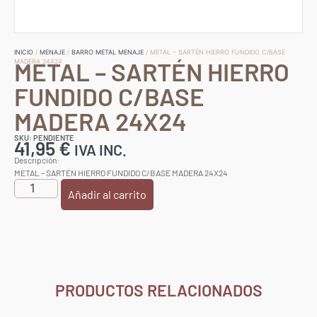
INICIO
/
MENAJE
/
BARRO METAL MENAJE
/ METAL – SARTÉN HIERRO FUNDIDO C/BASE
METAL – SARTÉN HIERRO
MADERA 24X24
FUNDIDO C/BASE
MADERA 24X24
SKU: PENDIENTE
41,95
€
IVA INC.
Descripción:
METAL – SARTÉN HIERRO FUNDIDO C/BASE MADERA 24X24
Añadir al carrito
PRODUCTOS RELACIONADOS