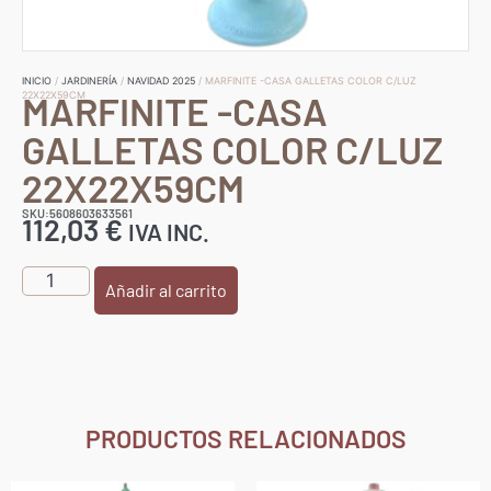
INICIO
/
JARDINERÍA
/
NAVIDAD 2025
/ MARFINITE -CASA GALLETAS COLOR C/LUZ
MARFINITE -CASA
22X22X59CM
GALLETAS COLOR C/LUZ
22X22X59CM
SKU:5608603633561
112,03
€
IVA INC.
Añadir al carrito
PRODUCTOS RELACIONADOS