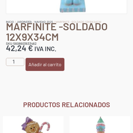
MARFINITE -SOLDADO
INICIO
/
JARDINERÍA
/
NAVIDAD 2025
/ MARFINITE -SOLDADO 12X9X34CM
12X9X34CM
SKU:5608603633462
42,24
€
IVA INC.
Añadir al carrito
PRODUCTOS RELACIONADOS