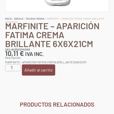
INICIO
/
MENAJE
/
FIGURAS RESINA
/ MARFINITE – APARICIÓN FATIMA CREMA BRILLANTE
MARFINITE – APARICIÓN
6X6X21CM
FATIMA CREMA
BRILLANTE 6X6X21CM
SKU:8435013743163
10,11
€
IVA INC.
Descripción:
MARFINITE – APARICIÓN FATIMA CREMA BRILLANTE 6X6X21CM
Añadir al carrito
PRODUCTOS RELACIONADOS