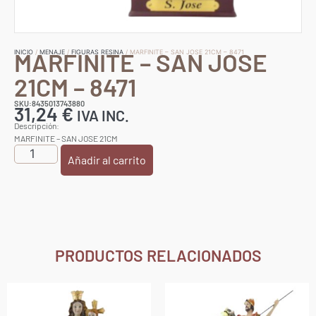
MARFINITE – SAN JOSE
INICIO
/
MENAJE
/
FIGURAS RESINA
/ MARFINITE – SAN JOSE 21CM – 8471
21CM – 8471
SKU:8435013743880
31,24
€
IVA INC.
Descripción:
MARFINITE – SAN JOSE 21CM
Añadir al carrito
PRODUCTOS RELACIONADOS