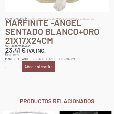
MARFINITE -ÁNGEL
INICIO
/
JARDINERÍA
/ MARFINITE -ÁNGEL SENTADO BLANCO+ORO 21X17X24CM
SENTADO BLANCO+ORO
21X17X24CM
SKU:8435013744443
23,41
€
IVA INC.
Descripción:
MARFINITE – ÁNGEL SENTADO BLANCO+ORO 21X17X24CM
Añadir al carrito
PRODUCTOS RELACIONADOS