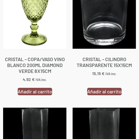
CRISTAL – COPA/VASO VINO
CRISTAL – CILINDRO
BLANCO 200ML DIAMOND
TRANSPARENTE 15X15CM
VERDE 8X15CM
15,15
€
IVA inc.
4,92
€
IVA inc.
Añadir al carrito
Añadir al carrito