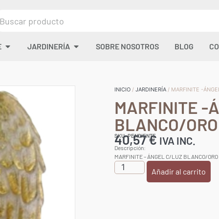
E
JARDINERÍA
SOBRE NOSOTROS
BLOG
CO
INICIO
/
JARDINERÍA
/ MARFINITE -ÁNG
MARFINITE -
BLANCO/ORO
40,57
€
SKU: PENDIENTE
IVA INC.
Descripción:
MARFINITE – ÁNGEL C/LUZ BLANCO/ORO
Añadir al carrito