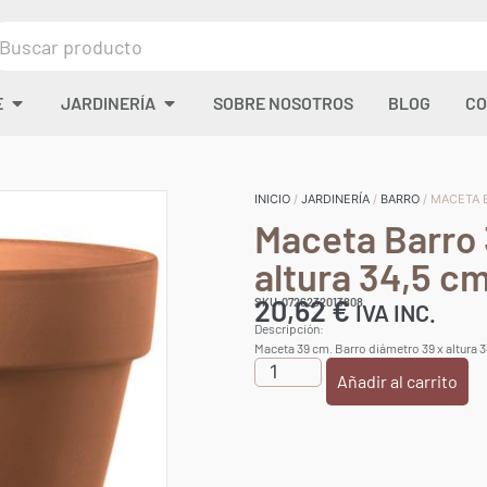
E
JARDINERÍA
SOBRE NOSOTROS
BLOG
CO
INICIO
/
JARDINERÍA
/
BARRO
/ MACETA 
Maceta Barro 
altura 34,5 c
20,62
€
SKU:0726232013808
IVA INC.
Descripción:
Maceta 39 cm. Barro diámetro 39 x altura 
Añadir al carrito