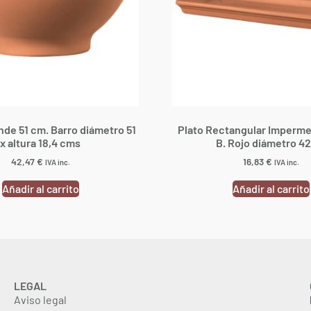
nde 51 cm. Barro diámetro 51
Plato Rectangular Imperme
x altura 18,4 cms
B. Rojo diámetro 42
42,47
€
16,83
€
IVA inc.
IVA inc.
Añadir al carrito
Añadir al carrito
LEGAL
Aviso legal