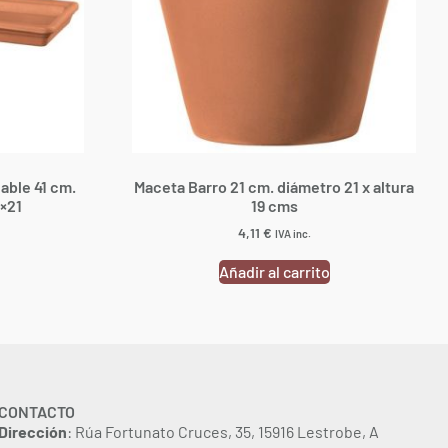
able 41 cm.
Maceta Barro 21 cm. diámetro 21 x altura
×21
19 cms
4,11
€
IVA inc.
Añadir al carrito
CONTACTO
Dirección
: Rúa Fortunato Cruces, 35, 15916 Lestrobe, A