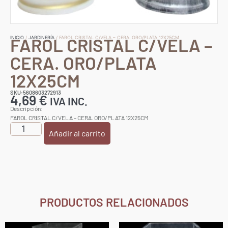
FAROL CRISTAL C/VELA –
INICIO
/
JARDINERÍA
/ FAROL CRISTAL C/VELA – CERA. ORO/PLATA 12X25CM
CERA. ORO/PLATA
12X25CM
SKU:5608603272913
4,69
€
IVA INC.
Descripción:
FAROL CRISTAL C/VELA – CERA. ORO/PLATA 12X25CM
Añadir al carrito
PRODUCTOS RELACIONADOS