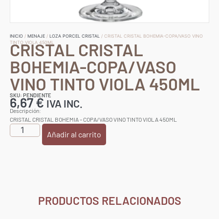
INICIO
/
MENAJE
/
LOZA PORCEL CRISTAL
/ CRISTAL CRISTAL BOHEMIA-COPA/VASO VINO
CRISTAL CRISTAL
TINTO VIOLA 450ML
BOHEMIA-COPA/VASO
VINO TINTO VIOLA 450ML
SKU: PENDIENTE
6,67
€
IVA INC.
Descripción:
CRISTAL CRISTAL BOHEMIA – COPA/VASO VINO TINTO VIOLA 450ML
Añadir al carrito
PRODUCTOS RELACIONADOS