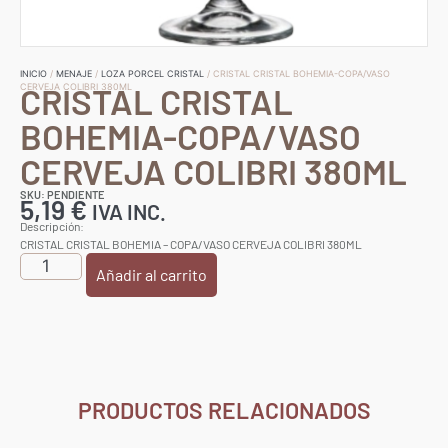
INICIO
/
MENAJE
/
LOZA PORCEL CRISTAL
/ CRISTAL CRISTAL BOHEMIA-COPA/VASO
CRISTAL CRISTAL
CERVEJA COLIBRI 380ML
BOHEMIA-COPA/VASO
CERVEJA COLIBRI 380ML
SKU: PENDIENTE
5,19
€
IVA INC.
Descripción:
CRISTAL CRISTAL BOHEMIA – COPA/VASO CERVEJA COLIBRI 380ML
Añadir al carrito
PRODUCTOS RELACIONADOS