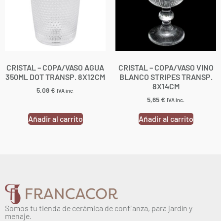
CRISTAL – COPA/VASO AGUA
CRISTAL – COPA/VASO VINO
350ML DOT TRANSP. 8X12CM
BLANCO STRIPES TRANSP.
8X14CM
5,08
€
IVA inc.
5,65
€
IVA inc.
Añadir al carrito
Añadir al carrito
Somos tu tienda de cerámica de confianza, para jardín y
menaje.