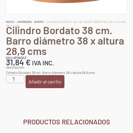
INICIO
/
JARDINERÍA
/
BARRO
/ CILINDRO BORDATO 38 CM. BARRO DIÁMETRO 38 X ALTURA
Cilindro Bordato 38 cm.
28,9 CMS
Barro diámetro 38 x altura
28,9 cms
SKU:0P380SZ
31,84
€
IVA INC.
Descripción:
Cilindro Bordato 38 cm. Barro diámetro 38 x altura 28,9 cms
Añadir al carrito
PRODUCTOS RELACIONADOS