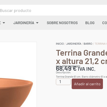
E
JARDINERÍA
SOBRE NOSOTROS
BLOG
CO
INICIO
/
JARDINERÍA
/
BARRO
/ TERRINA 
Terrina Grand
x altura 21,2 
68,49
€
SKU:0726232066002
IVA INC.
Descripción:
Terrina Grande 61 cm. Barro diámetro 61 x a
Añadir al carrito