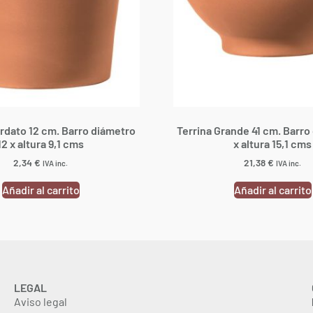
ordato 12 cm. Barro diámetro
Terrina Grande 41 cm. Barro
12 x altura 9,1 cms
x altura 15,1 cms
2,34
€
21,38
€
IVA inc.
IVA inc.
Añadir al carrito
Añadir al carrito
LEGAL
Aviso legal